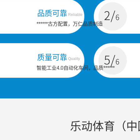
品质可靠
Reliable
******古方配置，万仁品质制造
质量可靠
Quality
智能工业4.0自动化车间，品质******
乐动体育（中国