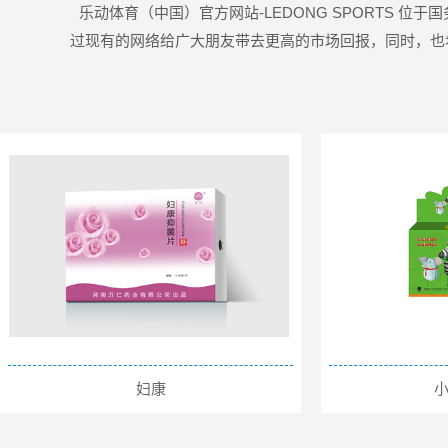
乐动体育（中国）官方网站-LEDONG SPORTS 位于国
过现有的网络给广大朋友带去更高的市场回报，同时，也
妇康