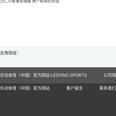
万仁小故事哲理篇 两个和尚的对话
友情链接：
乐动体育（中国）官方网站-LEDONG SPORTS
公司简
乐动体育（中国）官方网站
客户留言
联系我们