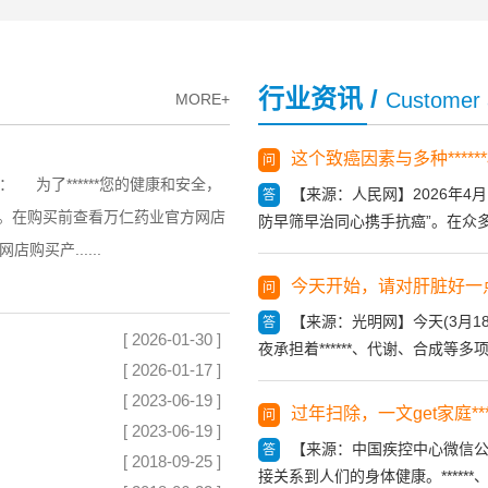
行业资讯 /
Customer 
MORE+
这个致癌因素与多种****
问
 为了******您的健康和安全，
【来源：人民网】2026年4月15日
答
***。在购买前查看万仁药业官方网店
防早筛早治同心携手抗癌”。在众多致
购买产......
今天开始，请对肝脏好一
问
【来源：光明网】今天(3月1
答
[ 2026-01-30 ]
夜承担着******、代谢、合成等多项
[ 2026-01-17 ]
[ 2023-06-19 ]
过年扫除，一文get家庭***
问
[ 2023-06-19 ]
【来源：中国疾控中心微信
答
[ 2018-09-25 ]
接关系到人们的身体健康。******