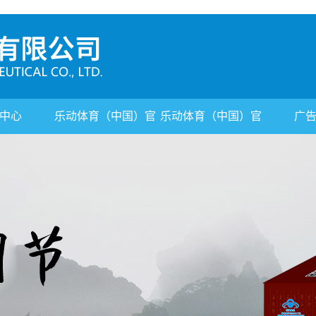
中心
乐动体育（中国）官
乐动体育（中国）官
广
方网站
方网站