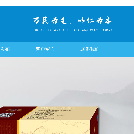
告发布
客户留言
联系我们