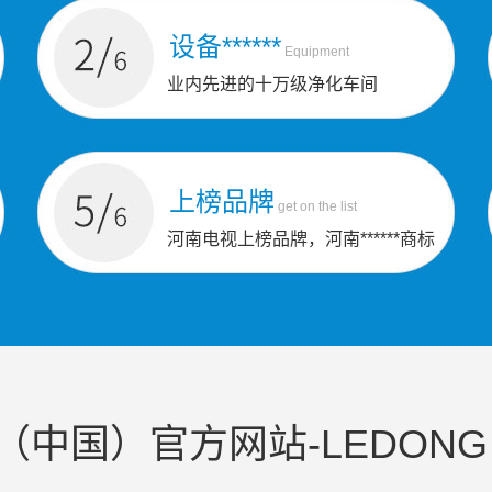
设备******
Equipment
业内先进的十万级净化车间
上榜品牌
get on the list
河南电视上榜品牌，河南******商标
中国）官方网站-LEDONG 