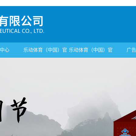
中心
乐动体育（中国）官
乐动体育（中国）官
广
方网站
方网站