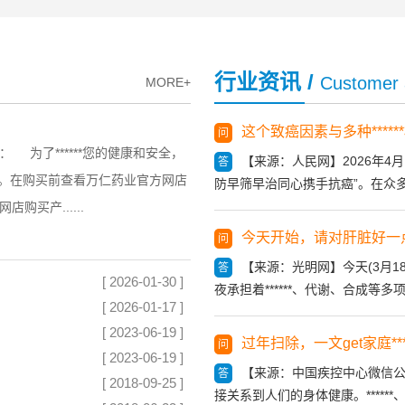
行业资讯 /
Customer 
MORE+
这个致癌因素与多种****
问
 为了******您的健康和安全，
【来源：人民网】2026年4月15日
答
***。在购买前查看万仁药业官方网店
防早筛早治同心携手抗癌”。在众多致
购买产......
今天开始，请对肝脏好一
问
【来源：光明网】今天(3月1
答
[ 2026-01-30 ]
夜承担着******、代谢、合成等多项
[ 2026-01-17 ]
[ 2023-06-19 ]
过年扫除，一文get家庭***
问
[ 2023-06-19 ]
【来源：中国疾控中心微信
答
[ 2018-09-25 ]
接关系到人们的身体健康。******