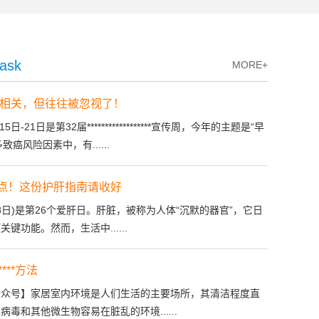
ask
MORE+
**相关，但往往被忽视了！
-21日是第32届******************宣传周，今年的主题是“早
癌风险因素中，有......
点！这份护肝指南请收好
8日)是第26个爱肝日。肝脏，被称为人体“沉默的器官”，它日
关键功能。然而，生活中......
***方法
公众号】家居室内环境是人们生活的主要场所，其清洁程度直
、病毒和其他微生物容易在脏乱的环境......