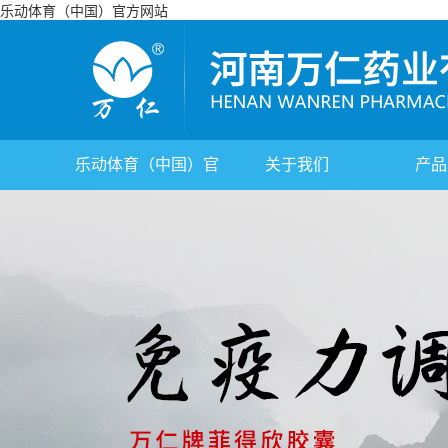
乐动体育（中国）官方网站
乐动体育（中国）官
关于我们
产品
方网站-LEDONG SP
ORTS