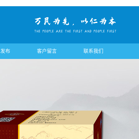
告发布
客户留言
联系我们