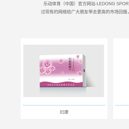
乐动体育（中国）官方网站-LEDONG SPOR
过现有的网络给广大朋友带去更高的市场回报
妇康