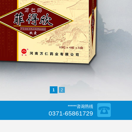
1
2
******咨询热线
0371-65861729