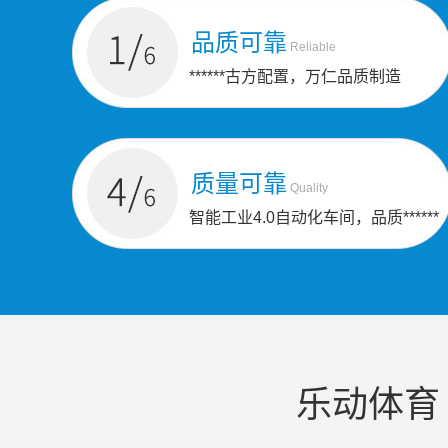
品质可靠
Reliable
******古方配置，万仁品质制造
质量可靠
Quality
智能工业4.0自动化车间，品质******
乐动体育（