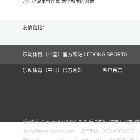
万仁小故事哲理篇 两个和尚的对话
友情链接：
乐动体育（中国）官方网站-LEDONG SPORTS
乐动体育（中国）官方网站
客户留言
版权所有 Copyright © 2018-2020 乐动体育（中国）官方网站
nfang@lesieurauto14.com
咨询热线：0371-65861729