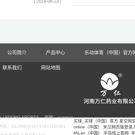
[ 2018-06-23 ]
公司简介
产品中心
乐动体育（中国）官方
联系我们
网站地图
-LEDONG SPORTS
邮箱：wangwe
买球_买球（中国）官方
星空网
手机：15290815337 13937167261
online（中国）
米兰网页版登录
MiLan（中国）
半岛线上官网_半岛