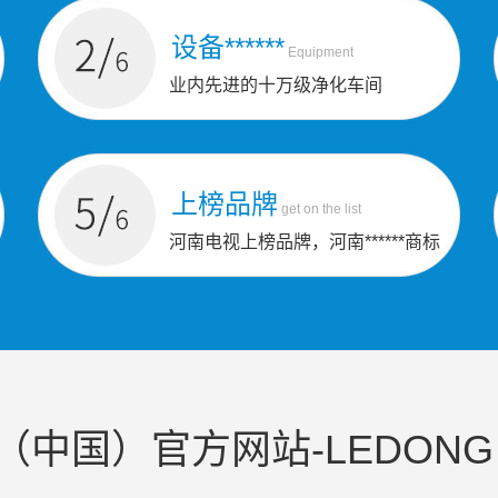
设备******
Equipment
业内先进的十万级净化车间
上榜品牌
get on the list
河南电视上榜品牌，河南******商标
中国）官方网站-LEDONG 