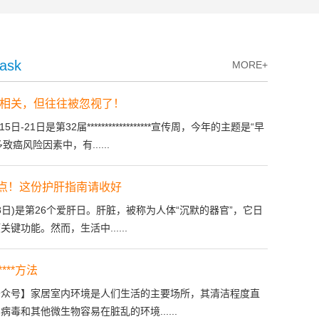
ask
MORE+
**相关，但往往被忽视了！
-21日是第32届******************宣传周，今年的主题是“早
癌风险因素中，有......
点！这份护肝指南请收好
8日)是第26个爱肝日。肝脏，被称为人体“沉默的器官”，它日
关键功能。然而，生活中......
***方法
公众号】家居室内环境是人们生活的主要场所，其清洁程度直
、病毒和其他微生物容易在脏乱的环境......