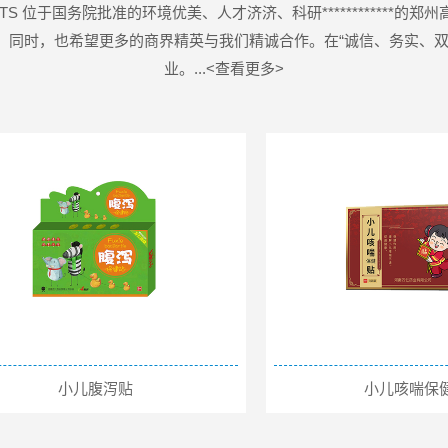
TS 位于国务院批准的环境优美、人才济济、科研************
，同时，也希望更多的商界精英与我们精诚合作。在“诚信、务实、双
业。...
<查看更多>
小儿腹泻贴
小儿咳喘保