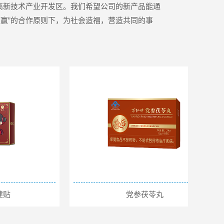
的郑州高新技术产业开发区。我们希望公司的新产品能通
赢”的合作原则下，为社会造福，营造共同的事
健贴
党参茯苓丸