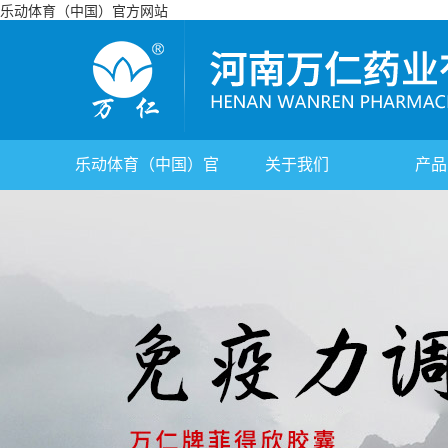
乐动体育（中国）官方网站
乐动体育（中国）官
关于我们
产品
方网站-LEDONG SP
ORTS