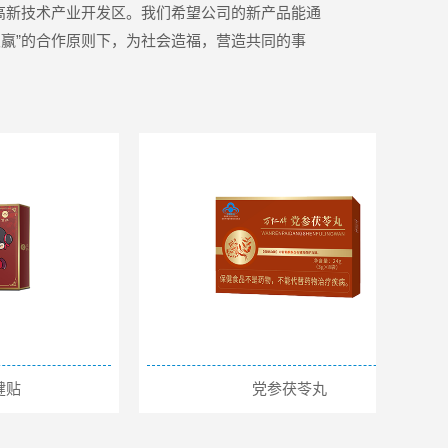
的郑州高新技术产业开发区。我们希望公司的新产品能通
赢”的合作原则下，为社会造福，营造共同的事
健贴
党参茯苓丸