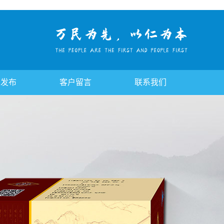
告发布
客户留言
联系我们