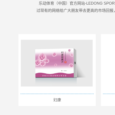
乐动体育（中国）官方网站-LEDONG SPOR
过现有的网络给广大朋友带去更高的市场回报
妇康