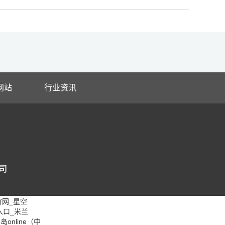
网站
行业资讯
官网_星空
入口_米兰
online（中