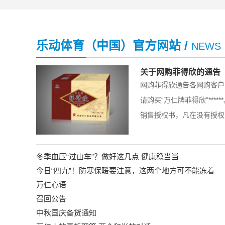
乐动体育（中国）官方网站 /
NEWS
关于网购菲得欣的通告
网购菲得欣通告各网购客户：
请购买“万仁牌菲得欣”***
销售授权书，凡在没有授权网店
冬季血压“过山车”？做好这几点 健康稳当当
今日“四九”！防寒保暖要注意，这两个地方可不能冻着
万仁心语
召回公告
中秋国庆备货通知