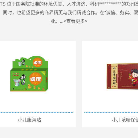
TS 位于国务院批准的环境优美、人才济济、科研************
，同时，也希望更多的商界精英与我们精诚合作。在“诚信、务实、双
业。...
<查看更多>
小儿腹泻贴
小儿咳喘保