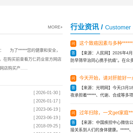
行业资讯 /
Customer 
MORE+
这个致癌因素与多种****
问
 为了******您的健康和安全，
【来源：人民网】2026年4月15日
答
***。在购买前查看万仁药业官方网店
防早筛早治同心携手抗癌”。在众多致
购买产......
今天开始，请对肝脏好一
问
【来源：光明网】今天(3月1
答
[ 2026-01-30 ]
夜承担着******、代谢、合成等多项
[ 2026-01-17 ]
[ 2023-06-19 ]
过年扫除，一文get家庭***
问
[ 2023-06-19 ]
【来源：中国疾控中心微信
答
[ 2018-09-25 ]
接关系到人们的身体健康。******