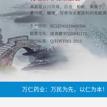
万仁药业：万民为先，以仁为本